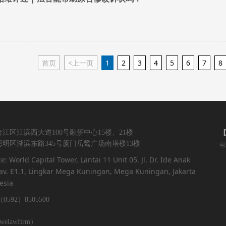
首页
<上一页
1
2
3
4
5
6
7
8
江区江滨西大道100号融侨中心15楼、21楼
明区湖滨东路345号厦门岳鹭广场南塔楼13楼
电
ce: World Capital Tower, Lantai 11 Unit 05, Jl. Dr. Ide Anak
v. E1.1, Lingkar Mega Kuningan, Mega Kuningan, Jakarta
esia
0592）8505500
lawfirm）