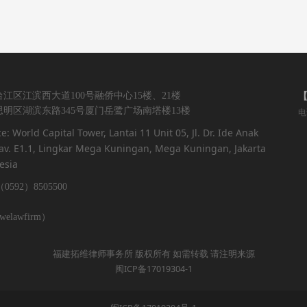
江区江滨西大道100号融侨中心15楼、21楼
明区湖滨东路345号厦门岳鹭广场南塔楼13楼
电
ce: World Capital Tower, Lantai 11 Unit 05, Jl. Dr. Ide Anak
v. E1.1, Lingkar Mega Kuningan, Mega Kuningan, Jakarta
esia
0592）8505500
lawfirm）
福建拓维律师事务所 版权所有 如需转载 请注明来源
闽ICP备17019304-1