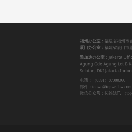
福州办公室
：福建省福州市台
厦门办公室
：福建省厦门市思
Jakarta Offi
雅加达办公室：
Agung Gde Agung Lot B Ka
Selatan, DKI Jakarta,Indon
电话：（0591）87388366 （
邮件：topwe@topwe-law.com
微信公众号：拓维法讯 （topwe