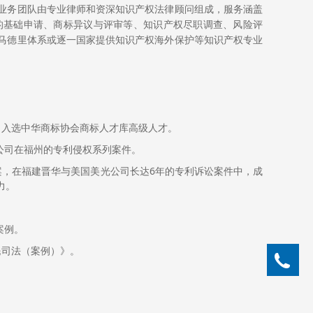
业务团队由专业律师和资深知识产权法律顾问组成，服务涵盖
的基础申请、商标异议与评审等、知识产权尽职调查、风险评
马德里体系或逐一国家提供知识产权海外保护等知识产权专业
，入选中华商标协会商标人才库高级人才。
公司在福州的专利侵权系列案件。
案，在福建晋华与美国美光公司长达6年的专利诉讼案件中，成
力。
案例。
民司法（案例）》。
05