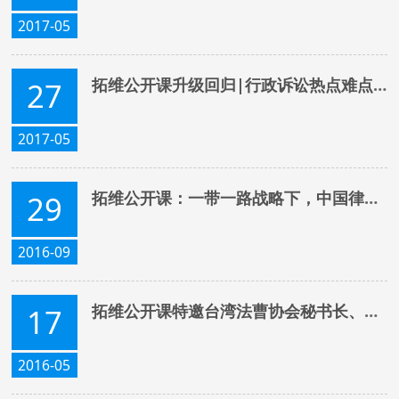
2017-05
拓维公开课升级回归|行政诉讼热点难点问题探析
27
2017-05
拓维公开课：一带一路战略下，中国律师如何协助企业“走出去”?——德国并购中的法律实务
29
2016-09
拓维公开课特邀台湾法曹协会秘书长、台北大学终身荣誉特聘教授陈荣传主讲《两岸法院裁判的比较观察：物权行为》
17
2016-05