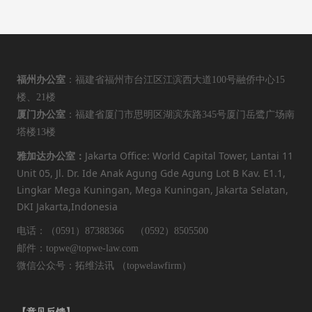
福州办公室
：福建省福州市台江区江滨西大道100号融侨中心15
楼、21楼
厦门办公室
：福建省厦门市思明区湖滨东路345号厦门岳鹭广场南
塔楼13楼
Jakarta Office: World Capital Tower, Lantai 11
雅加达办公室：
Unit 05, Jl. Dr. Ide Anak Agung Gde Agung Lot B Kav. E1.1,
Lingkar Mega Kuningan, Mega Kuningan, Jakarta Selatan,
DKI Jakarta,Indonesia
电话：（0591）87388366 （0592）8505500
邮件：topwe@topwe-law.com
微信公众号：拓维法讯 （topwelawfirm）